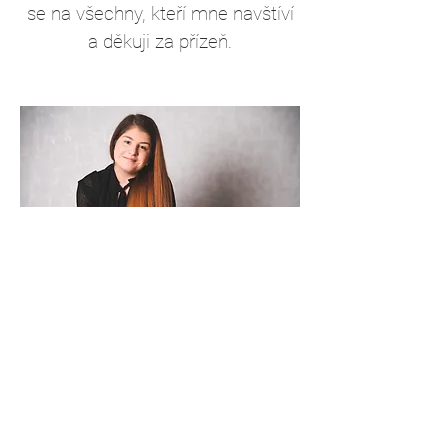
se na všechny, kteří mne navštíví
a děkuji za přízeň.
Šárka Košinová Vladyková
734 436 777
sarkavladykova@gmail.com
Kolín