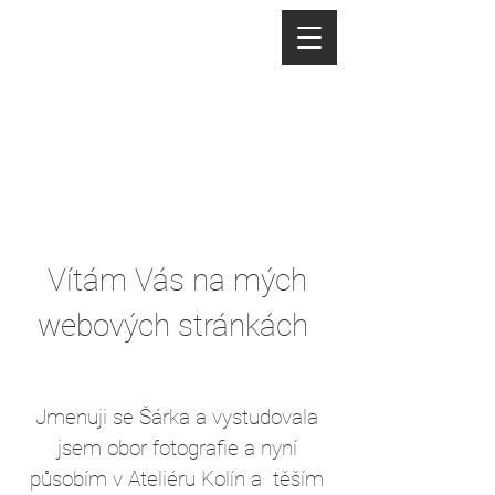
Vítám Vás na mých
webových stránkách
Jmenuji se Šárka a vystudovala
jsem obor fotografie a nyní
působím v Ateliéru Kolín a těším